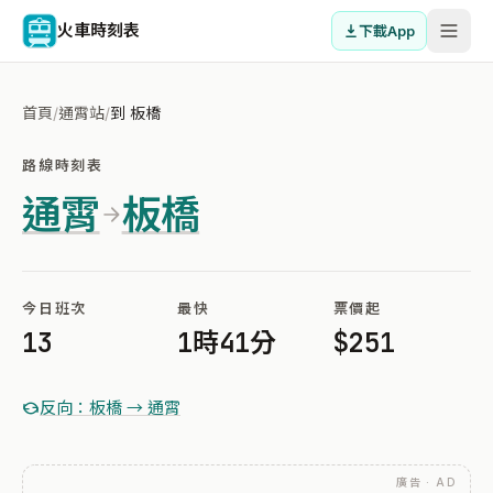
火車時刻表
下載App
首頁
/
通霄站
/
到 板橋
路線時刻表
通霄
板橋
今日班次
最快
票價起
13
1時41分
$251
反向：板橋 → 通霄
廣告 · AD