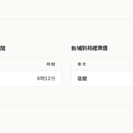
時間
新埔到苑裡票價
時間
車次
0時12分
區間