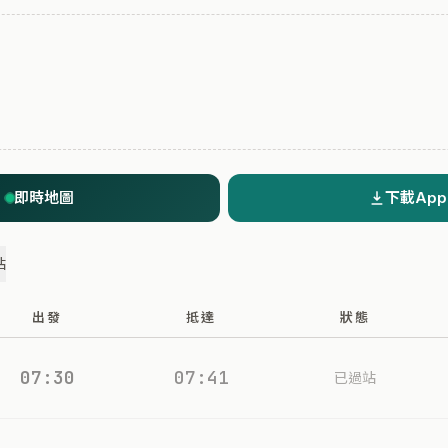
即時地圖
下載App
站
出發
抵達
狀態
07:30
07:41
已過站