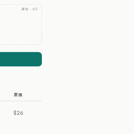
廣告 · AD
票價
$26