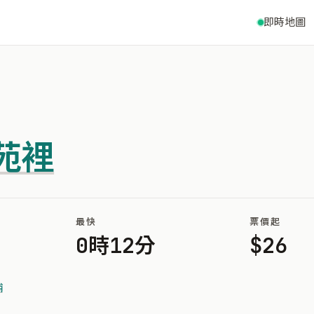
即時地圖
苑裡
最快
票價起
0時12分
$26
埔