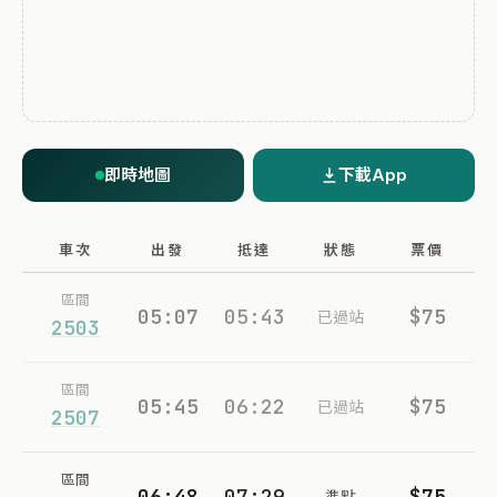
即時地圖
下載App
車次
出發
抵達
狀態
票價
區間
05:07
05:43
$75
已過站
2503
區間
05:45
06:22
$75
已過站
2507
區間
06:48
07:29
$75
準點