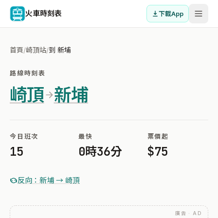
火車時刻表
下載App
首頁
/
崎頂站
/
到 新埔
路線時刻表
崎頂
新埔
今日班次
最快
票價起
15
0時36分
$75
反向：新埔 → 崎頂
廣告 · AD