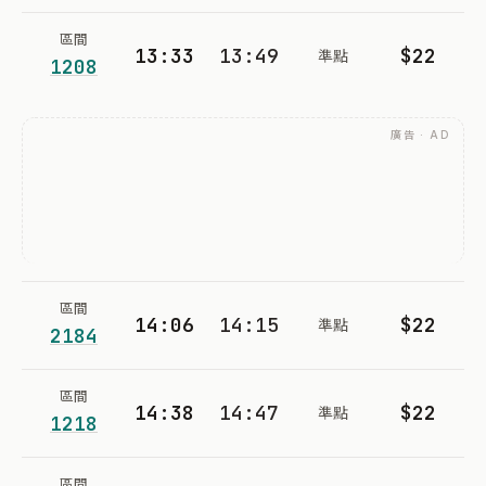
區間
13:33
13:49
$22
準點
1208
廣告 · AD
區間
14:06
14:15
$22
準點
2184
區間
14:38
14:47
$22
準點
1218
區間