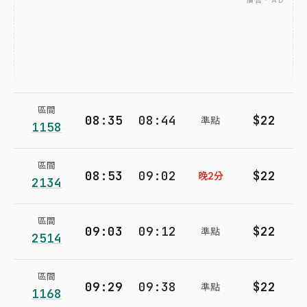
廣告 · AD
區間
08:35
08:44
$22
準點
1158
區間
08:53
09:02
$22
晚2分
2134
區間
09:03
09:12
$22
準點
2514
區間
09:29
09:38
$22
準點
1168