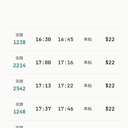
區間
16:30
16:45
$22
準點
1238
區間
17:00
17:16
$22
準點
2214
區間
17:13
17:22
$22
準點
2542
區間
17:37
17:46
$22
準點
1248
區間