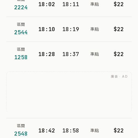
18:02
18:11
$22
準點
2224
區間
18:10
18:19
$22
準點
2544
區間
18:28
18:37
$22
準點
1258
廣告 · AD
區間
18:42
18:58
$22
準點
2548