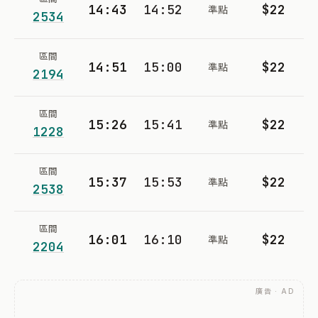
14:43
14:52
$22
準點
2534
區間
14:51
15:00
$22
準點
2194
區間
15:26
15:41
$22
準點
1228
區間
15:37
15:53
$22
準點
2538
區間
16:01
16:10
$22
準點
2204
廣告 · AD