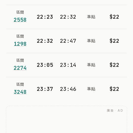
區間
22:23
22:32
$22
準點
2558
區間
22:32
22:47
$22
準點
1298
區間
23:05
23:14
$22
準點
2274
區間
23:37
23:46
$22
準點
3248
廣告 · AD