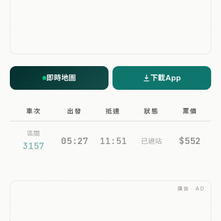
即時地圖
下載App
車次
出發
抵達
狀態
票價
區間
05:27
11:51
$552
已過站
3157
廣告 · AD