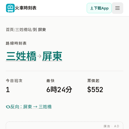
火車時刻表
下載App
首頁
/
三姓橋站
/
到 屏東
路線時刻表
三姓橋
屏東
今日班次
最快
票價起
1
6時24分
$552
反向：屏東 → 三姓橋
廣告 · AD