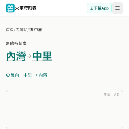
火車時刻表
下載App
首頁
/
內灣站
/
到 中里
路線時刻表
內灣
中里
反向：中里 → 內灣
廣告 · AD