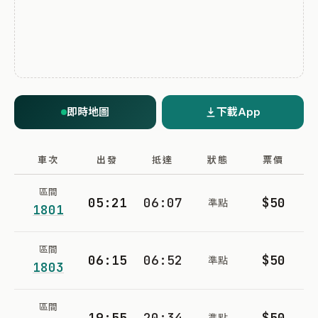
即時地圖
下載App
車次
出發
抵達
狀態
票價
區間
05:21
06:07
$50
準點
1801
區間
06:15
06:52
$50
準點
1803
區間
19:55
20:34
$50
準點