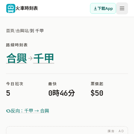
火車時刻表
下載App
首頁
/
合興站
/
到 千甲
路線時刻表
合興
千甲
今日班次
最快
票價起
5
0時46分
$50
反向：千甲 → 合興
廣告 · AD