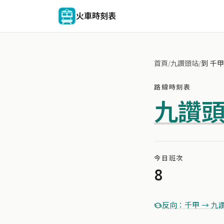
火車時刻表
首頁
/
九讚頭站
/
到 千甲
路線時刻表
九讚
今日班次
8
反向：千甲 → 九