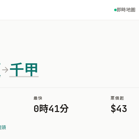
即時地圖
頭
千甲
最快
票價起
0時41分
$43
讚頭