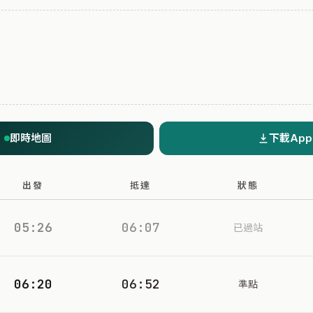
即時地圖
下載App
出發
抵達
狀態
05:26
06:07
已過站
06:20
06:52
準點