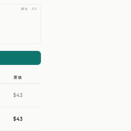
廣告 · AD
票價
$43
$43