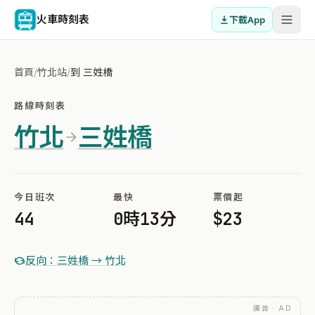
火車時刻表
下載App
首頁
/
竹北站
/
到 三姓橋
路線時刻表
竹北
三姓橋
今日班次
最快
票價起
44
0時13分
$23
反向：三姓橋 → 竹北
廣告 · AD