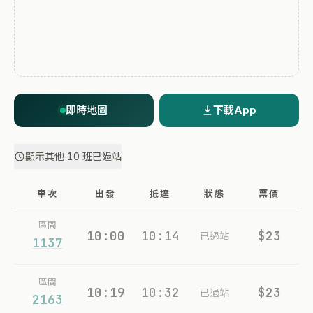
即時地圖
下載App
顯示其他 10 班已過站
車次
出發
抵達
狀態
票價
區間
10:00
10:14
$23
已過站
1137
區間
10:19
10:32
$23
已過站
2163