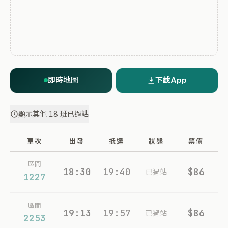
即時地圖
下載App
顯示其他 18 班已過站
車次
出發
抵達
狀態
票價
區間
18:30
19:40
$86
已過站
1227
區間
19:13
19:57
$86
已過站
2253