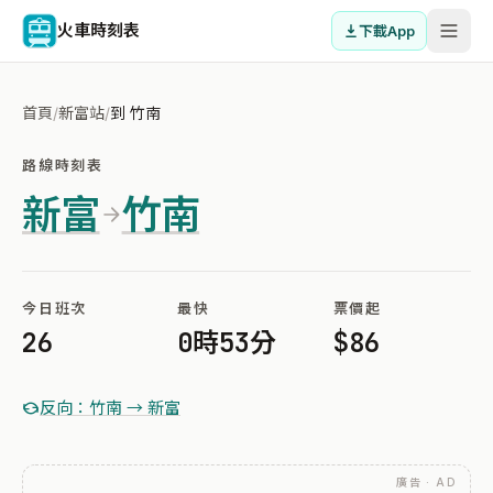
火車時刻表
下載App
首頁
/
新富站
/
到 竹南
路線時刻表
新富
竹南
今日班次
最快
票價起
26
0時53分
$86
反向：竹南 → 新富
廣告 · AD