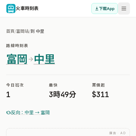
火車時刻表
下載App
首頁
/
富岡站
/
到 中里
路線時刻表
富岡
中里
今日班次
最快
票價起
1
3時49分
$311
反向：中里 → 富岡
廣告 · AD