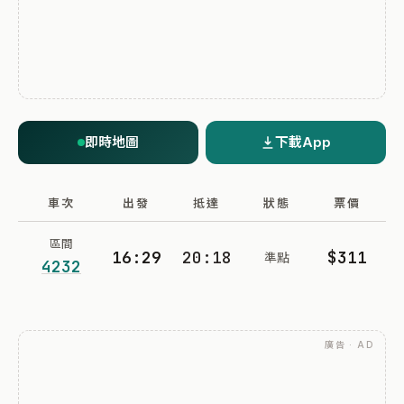
即時地圖
下載App
車次
出發
抵達
狀態
票價
區間
16:29
20:18
$311
準點
4232
廣告 · AD