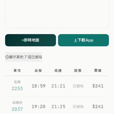
即時地圖
下載App
顯示其他 7 班已過站
車次
出發
抵達
狀態
票價
區間
18:59
21:21
$241
已過站
2253
區間快
19:20
21:25
$241
已過站
2037