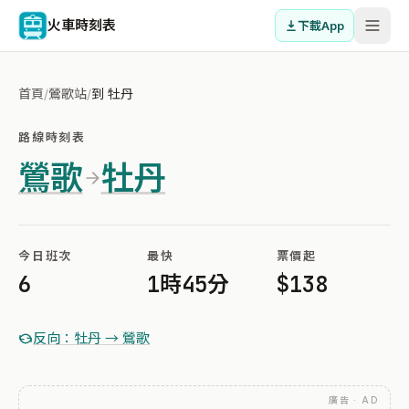
火車時刻表
下載App
首頁
/
鶯歌站
/
到 牡丹
路線時刻表
鶯歌
牡丹
今日班次
最快
票價起
6
1時45分
$138
反向：牡丹 → 鶯歌
廣告 · AD