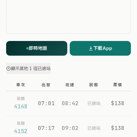
即時地圖
下載App
顯示其他 1 班已過站
車次
出發
抵達
狀態
票價
區間
07:01
08:42
$138
已過站
4148
區間
07:17
09:02
$138
已過站
4152