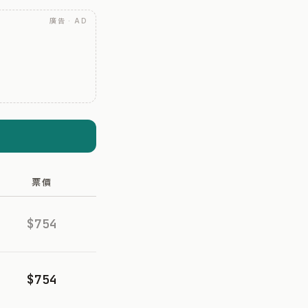
廣告 · AD
票價
$754
$754