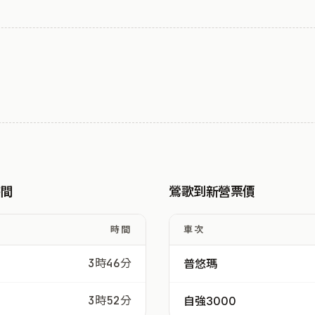
時間
鶯歌到新營票價
時間
車次
3時46分
普悠瑪
3時52分
自強3000