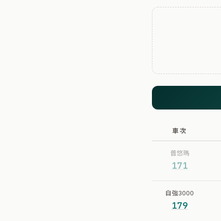
車次
普悠瑪
171
自強3000
179