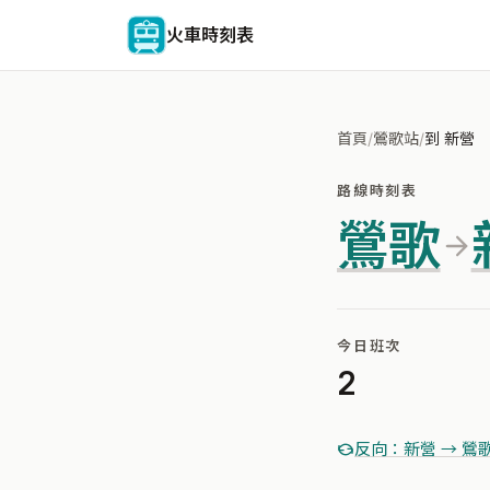
火車時刻表
首頁
/
鶯歌站
/
到 新營
路線時刻表
鶯歌
今日班次
2
反向：新營 → 鶯