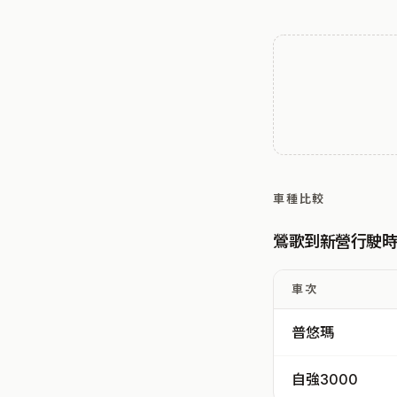
車種比較
鶯歌到新營行駛
車次
普悠瑪
自強3000