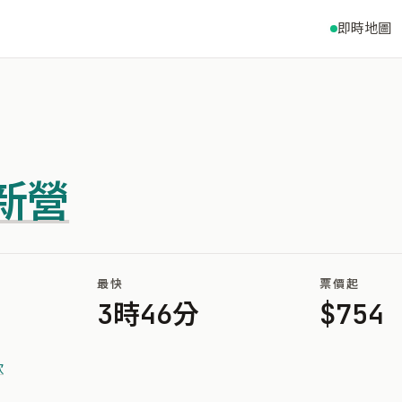
即時地圖
新營
最快
票價起
3時46分
$754
歌