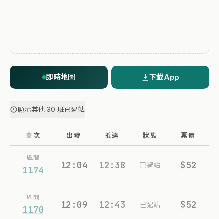
即時地圖
下載App
顯示其他 30 班已過站
車次
出發
抵達
狀態
票價
區間
12:04
12:38
$52
已過站
1174
區間
12:09
12:43
$52
已過站
1170