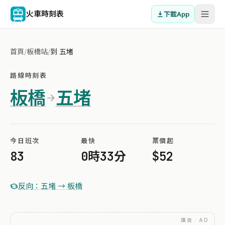
火車時刻表
下載App
首頁
/
板橋站
/
到 五堵
路線時刻表
板橋
五堵
今日班次
最快
票價起
83
0時33分
$52
反向：五堵 → 板橋
廣告 · AD