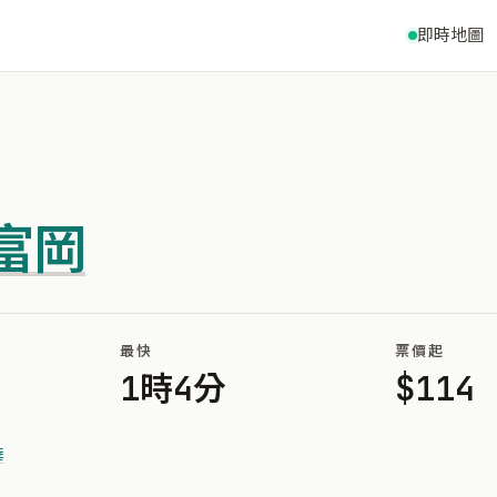
即時地圖
富岡
最快
票價起
1時4分
$114
華