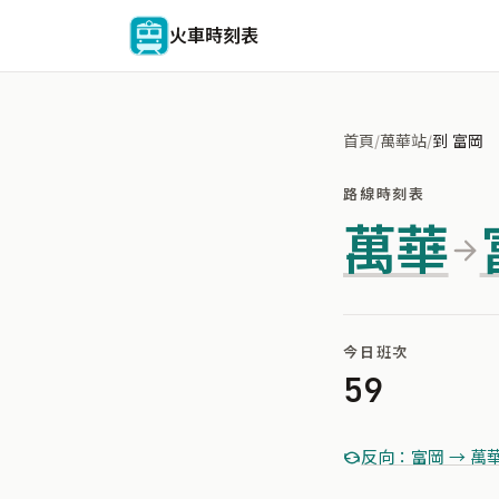
火車時刻表
首頁
/
萬華站
/
到 富岡
路線時刻表
萬華
今日班次
59
反向：富岡 → 萬