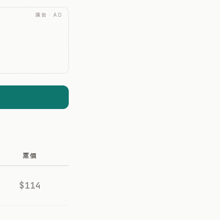
廣告 · AD
票價
$114