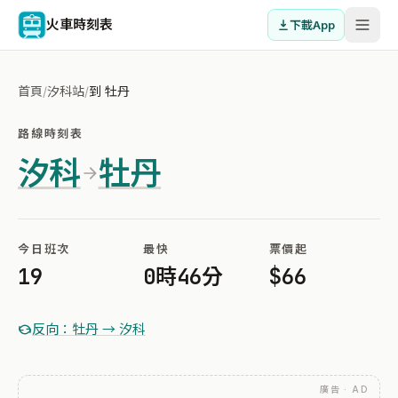
火車時刻表
下載App
首頁
/
汐科站
/
到 牡丹
路線時刻表
汐科
牡丹
今日班次
最快
票價起
19
0時46分
$66
反向：牡丹 → 汐科
廣告 · AD