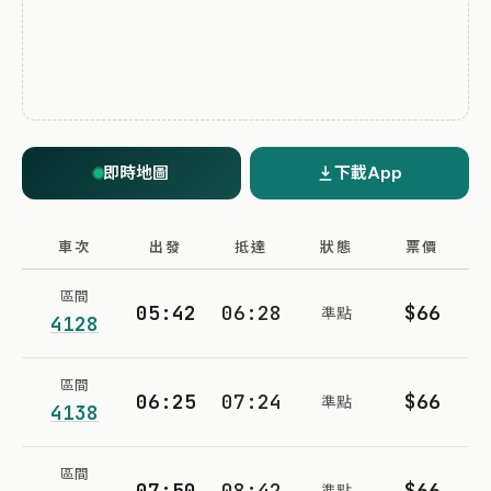
即時地圖
下載App
車次
出發
抵達
狀態
票價
區間
05:42
06:28
$66
準點
4128
區間
06:25
07:24
$66
準點
4138
區間
07:50
08:42
$66
準點