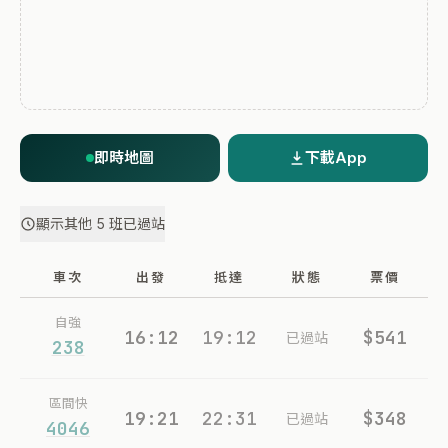
即時地圖
下載App
顯示其他 5 班已過站
車次
出發
抵達
狀態
票價
自強
16:12
19:12
$541
已過站
238
區間快
19:21
22:31
$348
已過站
4046