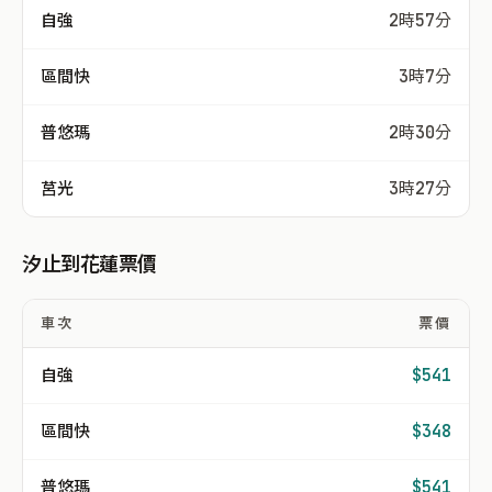
自強
2時57分
區間快
3時7分
普悠瑪
2時30分
莒光
3時27分
汐止到花蓮票價
車次
票價
自強
$541
區間快
$348
普悠瑪
$541