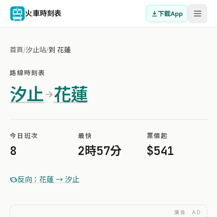
火車時刻表
下載App
首頁
/
汐止站
/
到 花蓮
路線時刻表
汐止
花蓮
今日班次
最快
票價起
8
2時57分
$541
反向：花蓮 → 汐止
廣告 · AD