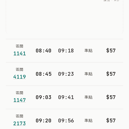
廣告 · AD
區間
08:40
09:18
$57
準點
1141
區間
08:45
09:23
$57
準點
4119
區間
09:03
09:41
$57
準點
1147
區間
09:20
09:56
$57
準點
2173