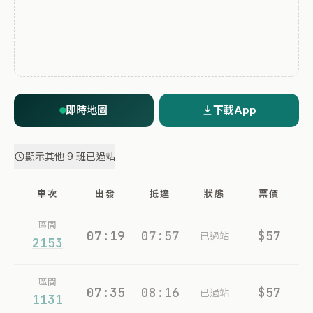
即時地圖
下載App
顯示其他 9 班已過站
車次
出發
抵達
狀態
票價
區間
07:19
07:57
$57
已過站
2153
區間
07:35
08:16
$57
已過站
1131