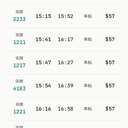
區間
15:15
15:52
$57
準點
2233
區間
15:41
16:17
$57
準點
1211
區間
15:47
16:27
$57
準點
1217
區間
15:54
16:39
$57
準點
4183
區間
16:16
16:58
$57
準點
1221
區間