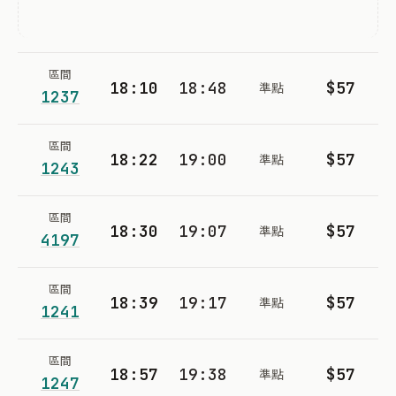
區間
18:10
18:48
$57
準點
1237
區間
18:22
19:00
$57
準點
1243
區間
18:30
19:07
$57
準點
4197
區間
18:39
19:17
$57
準點
1241
區間
18:57
19:38
$57
準點
1247