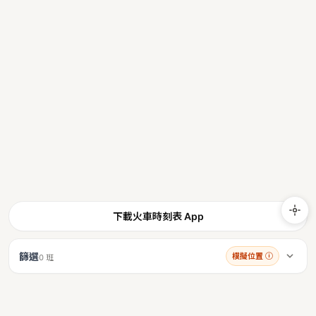
下載火車時刻表 App
篩選
模擬位置
ⓘ
0 班