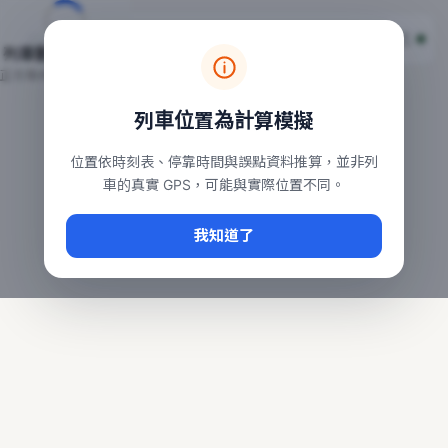
台鐵列車即時位置地圖
台鐵即時動態
本頁顯示目前全台鐵運行中的列車位置，涵蓋自強、普悠瑪、太魯
列車動態載入中…
常用查詢：
正在取得全台列車位置
台北車站即時動態
、
台中車站即時動態
、
高雄車站
列車位置為計算模擬
位置依時刻表、停靠時間與誤點資料推算，並非列
車的真實 GPS，可能與實際位置不同。
我知道了