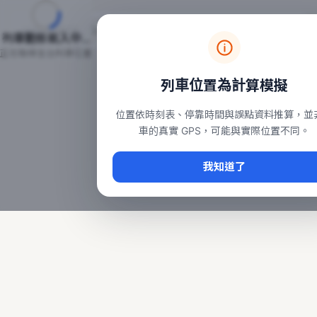
台鐵列車即時位置地圖
台鐵即時動態
本頁顯示目前全台鐵運行中的列車位置，涵蓋自強、普悠瑪、太魯
列車動態載入中…
常用查詢：
正在取得全台列車位置
台北車站即時動態
、
台中車站即時動態
、
高雄車站
列車位置為計算模擬
位置依時刻表、停靠時間與誤點資料推算，並
車的真實 GPS，可能與實際位置不同。
我知道了