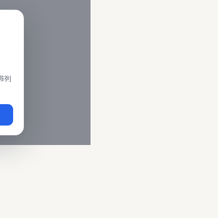
閣、莒光、復興、區間車、區間快等車種。 資料來源為交通部運輸
即時動態
、
台鐵誤點警示
、
路線時刻表
。
非列