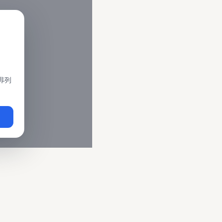
閣、莒光、復興、區間車、區間快等車種。 資料來源為交通部運輸
即時動態
、
台鐵誤點警示
、
路線時刻表
。
非列