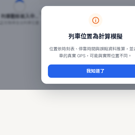
台鐵列車即時位置地圖
台鐵即時動態
本頁顯示目前全台鐵運行中的列車位置，涵蓋自強、普悠瑪、太魯
列車動態載入中…
常用查詢：
正在取得全台列車位置
台北車站即時動態
、
台中車站即時動態
、
高雄車站
列車位置為計算模擬
位置依時刻表、停靠時間與誤點資料推算，並
車的真實 GPS，可能與實際位置不同。
我知道了