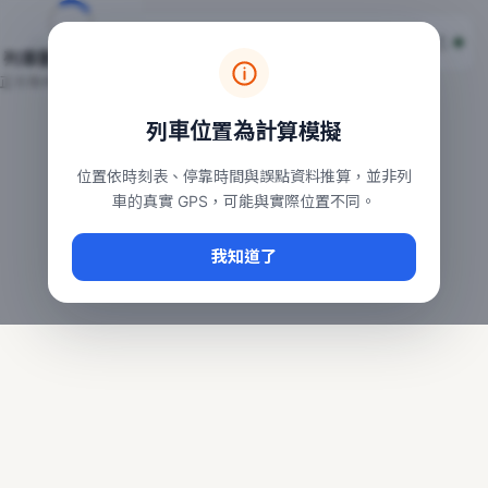
台鐵列車即時位置地圖
台鐵即時動態
本頁顯示目前全台鐵運行中的列車位置，涵蓋自強、普悠瑪、太魯
列車動態載入中…
常用查詢：
正在取得全台列車位置
台北車站即時動態
、
台中車站即時動態
、
高雄車站
列車位置為計算模擬
位置依時刻表、停靠時間與誤點資料推算，並非列
車的真實 GPS，可能與實際位置不同。
我知道了