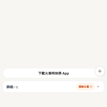
下載火車時刻表 App
篩選
模擬位置
ⓘ
0 班