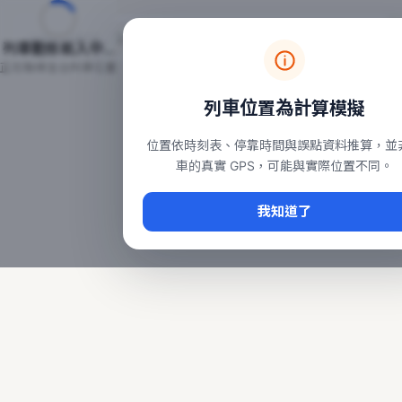
台鐵列車即時位置地圖
台鐵即時動態
本頁顯示目前全台鐵運行中的列車位置，涵蓋自強、普悠瑪、太魯
列車動態載入中…
常用查詢：
正在取得全台列車位置
台北車站即時動態
、
台中車站即時動態
、
高雄車站
列車位置為計算模擬
位置依時刻表、停靠時間與誤點資料推算，並
車的真實 GPS，可能與實際位置不同。
我知道了