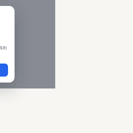
閣、莒光、復興、區間車、區間快等車種。 資料來源為交通部運輸
即時動態
、
台鐵誤點警示
、
路線時刻表
。
非列