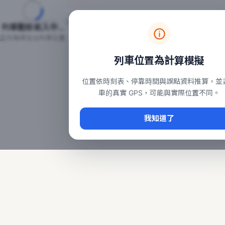
台鐵列車即時位置地圖
台鐵即時動態
本頁顯示目前全台鐵運行中的列車位置，涵蓋自強、普悠瑪、太魯
列車動態載入中…
常用查詢：
正在取得全台列車位置
台北車站即時動態
、
台中車站即時動態
、
高雄車站
列車位置為計算模擬
位置依時刻表、停靠時間與誤點資料推算，並
車的真實 GPS，可能與實際位置不同。
我知道了