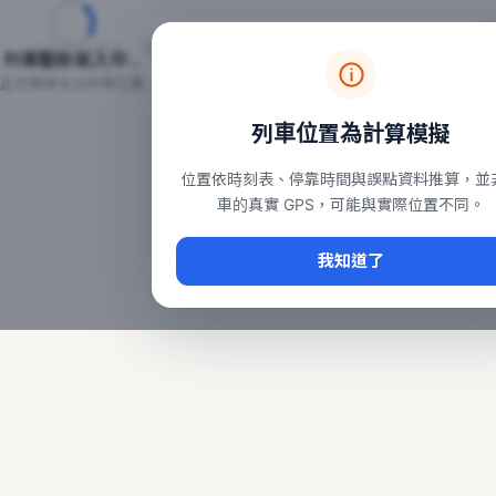
台鐵列車即時位置地圖
台鐵即時動態
本頁顯示目前全台鐵運行中的列車位置，涵蓋自強、普悠瑪、太魯
列車動態載入中…
常用查詢：
正在取得全台列車位置
台北車站即時動態
、
台中車站即時動態
、
高雄車站
列車位置為計算模擬
位置依時刻表、停靠時間與誤點資料推算，並
車的真實 GPS，可能與實際位置不同。
我知道了