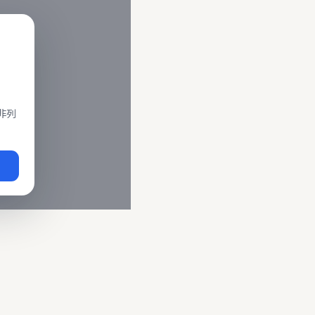
閣、莒光、復興、區間車、區間快等車種。 資料來源為交通部運輸
即時動態
、
台鐵誤點警示
、
路線時刻表
。
非列