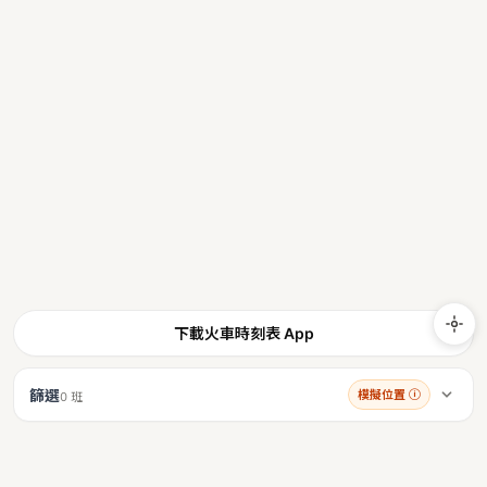
下載火車時刻表 App
篩選
模擬位置
ⓘ
0 班