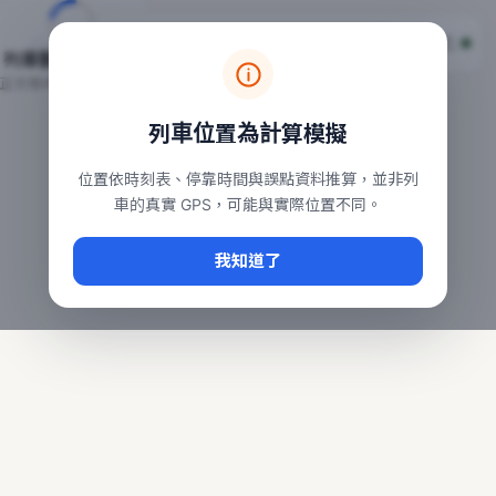
台鐵列車即時位置地圖
台鐵即時動態
本頁顯示目前全台鐵運行中的列車位置，涵蓋自強、普悠瑪、太魯
列車動態載入中…
常用查詢：
正在取得全台列車位置
台北車站即時動態
、
台中車站即時動態
、
高雄車站
列車位置為計算模擬
位置依時刻表、停靠時間與誤點資料推算，並非列
車的真實 GPS，可能與實際位置不同。
我知道了