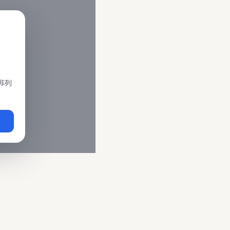
閣、莒光、復興、區間車、區間快等車種。 資料來源為交通部運輸
即時動態
、
台鐵誤點警示
、
路線時刻表
。
非列