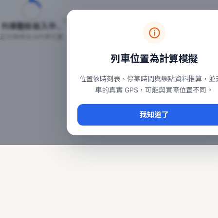
台鐵列車即時位置地圖
台鐵即時動態
本頁顯示目前全台鐵運行中的列車位置，涵蓋自強、普悠瑪、太魯
列車動態載入中…
常用查詢：
正在取得全台列車位置
台北車站即時動態
、
台中車站即時動態
、
高雄車站
列車位置為計算模擬
位置依時刻表、停靠時間與誤點資料推算，並
車的真實 GPS，可能與實際位置不同。
我知道了