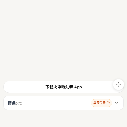
下載火車時刻表 App
篩選
模擬位置
ⓘ
0 班