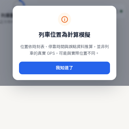
台鐵列車即時位置地圖
台鐵即時動態
本頁顯示目前全台鐵運行中的列車位置，涵蓋自強、普悠瑪、太魯
列車動態載入中…
常用查詢：
正在取得全台列車位置
台北車站即時動態
、
台中車站即時動態
、
高雄車站
列車位置為計算模擬
位置依時刻表、停靠時間與誤點資料推算，並非列
車的真實 GPS，可能與實際位置不同。
我知道了