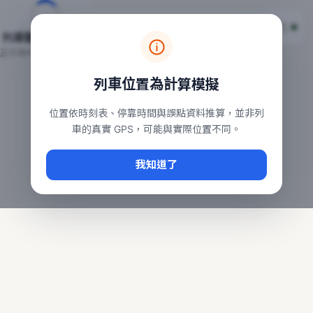
台鐵列車即時位置地圖
台鐵即時動態
本頁顯示目前全台鐵運行中的列車位置，涵蓋自強、普悠瑪、太魯
列車動態載入中…
常用查詢：
正在取得全台列車位置
台北車站即時動態
、
台中車站即時動態
、
高雄車站
列車位置為計算模擬
位置依時刻表、停靠時間與誤點資料推算，並非列
車的真實 GPS，可能與實際位置不同。
我知道了