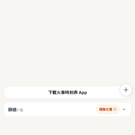
下載火車時刻表 App
篩選
模擬位置
ⓘ
0 班