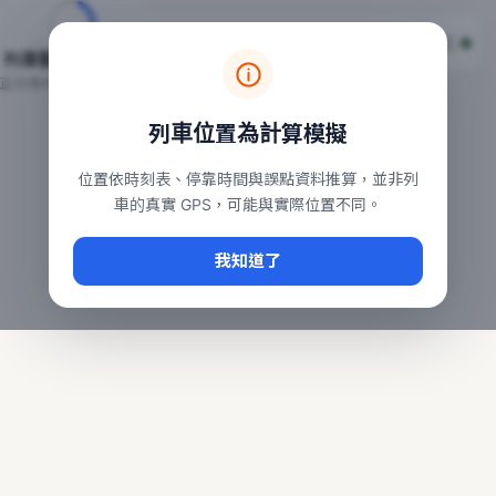
台鐵列車即時位置地圖
台鐵即時動態
本頁顯示目前全台鐵運行中的列車位置，涵蓋自強、普悠瑪、太魯
列車動態載入中…
常用查詢：
正在取得全台列車位置
台北車站即時動態
、
台中車站即時動態
、
高雄車站
列車位置為計算模擬
位置依時刻表、停靠時間與誤點資料推算，並非列
車的真實 GPS，可能與實際位置不同。
我知道了