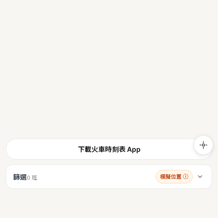
下載火車時刻表 App
篩選
模擬位置
ⓘ
0 班