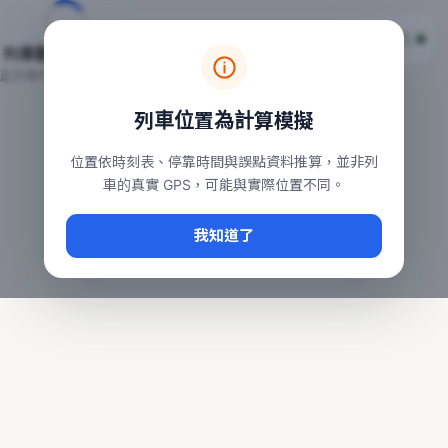
台鐵列車即時位置地圖
台鐵即時動態
本頁顯示目前全台鐵運行中的列車位置，涵蓋自強、普悠瑪、太魯
列車動態載入中…
常用查詢：
正在取得全台列車位置
台北車站即時動態
、
台中車站即時動態
、
高雄車站
列車位置為計算模擬
位置依時刻表、停靠時間與誤點資料推算，並非列
車的真實 GPS，可能與實際位置不同。
我知道了