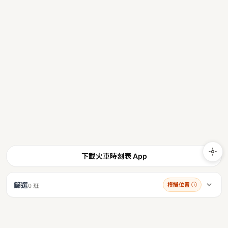
下載火車時刻表 App
篩選
模擬位置
ⓘ
0 班