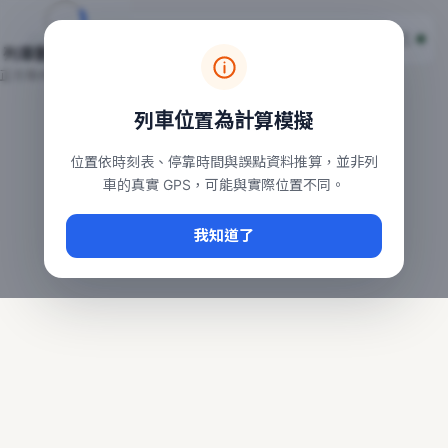
台鐵列車即時位置地圖
台鐵即時動態
本頁顯示目前全台鐵運行中的列車位置，涵蓋自強、普悠瑪、太魯
列車動態載入中…
常用查詢：
正在取得全台列車位置
台北車站即時動態
、
台中車站即時動態
、
高雄車站
列車位置為計算模擬
位置依時刻表、停靠時間與誤點資料推算，並非列
車的真實 GPS，可能與實際位置不同。
我知道了