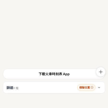
下載火車時刻表 App
篩選
模擬位置
ⓘ
0 班