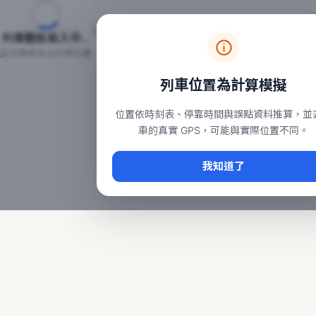
台鐵列車即時位置地圖
台鐵即時動態
本頁顯示目前全台鐵運行中的列車位置，涵蓋自強、普悠瑪、太魯
列車動態載入中…
常用查詢：
正在取得全台列車位置
台北車站即時動態
、
台中車站即時動態
、
高雄車站
列車位置為計算模擬
位置依時刻表、停靠時間與誤點資料推算，並
車的真實 GPS，可能與實際位置不同。
我知道了