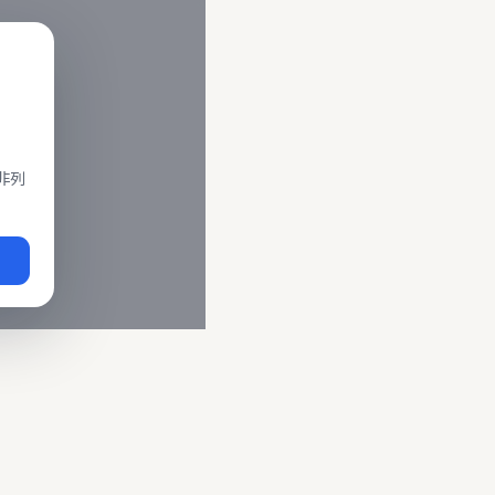
閣、莒光、復興、區間車、區間快等車種。 資料來源為交通部運輸
即時動態
、
台鐵誤點警示
、
路線時刻表
。
非列