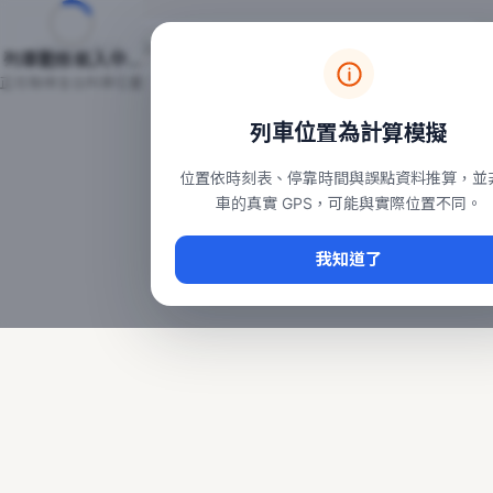
台鐵列車即時位置地圖
台鐵即時動態
本頁顯示目前全台鐵運行中的列車位置，涵蓋自強、普悠瑪、太魯
列車動態載入中…
常用查詢：
正在取得全台列車位置
台北車站即時動態
、
台中車站即時動態
、
高雄車站
列車位置為計算模擬
位置依時刻表、停靠時間與誤點資料推算，並
車的真實 GPS，可能與實際位置不同。
我知道了