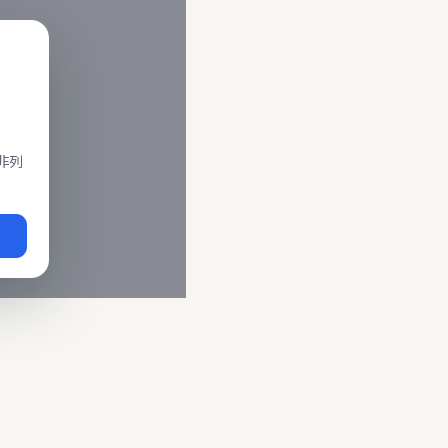
閣、莒光、復興、區間車、區間快等車種。 資料來源為交通部運輸
即時動態
、
台鐵誤點警示
、
路線時刻表
。
非列