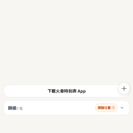
下載火車時刻表 App
篩選
模擬位置
ⓘ
0 班