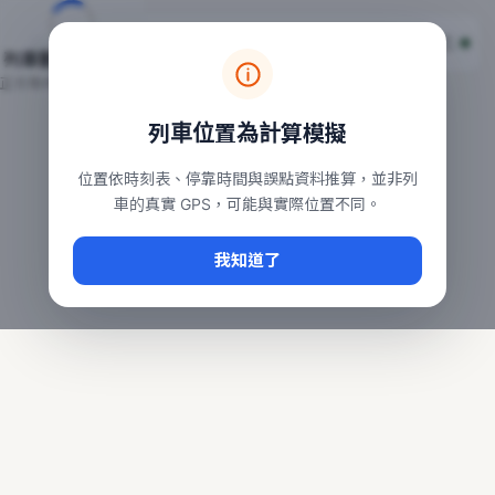
台鐵列車即時位置地圖
台鐵即時動態
本頁顯示目前全台鐵運行中的列車位置，涵蓋自強、普悠瑪、太魯
列車動態載入中…
常用查詢：
正在取得全台列車位置
台北車站即時動態
、
台中車站即時動態
、
高雄車站
列車位置為計算模擬
位置依時刻表、停靠時間與誤點資料推算，並非列
車的真實 GPS，可能與實際位置不同。
我知道了