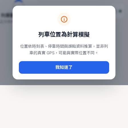
台鐵列車即時位置地圖
台鐵即時動態
本頁顯示目前全台鐵運行中的列車位置，涵蓋自強、普悠瑪、太魯
列車動態載入中…
常用查詢：
正在取得全台列車位置
台北車站即時動態
、
台中車站即時動態
、
高雄車站
列車位置為計算模擬
位置依時刻表、停靠時間與誤點資料推算，並非列
車的真實 GPS，可能與實際位置不同。
我知道了