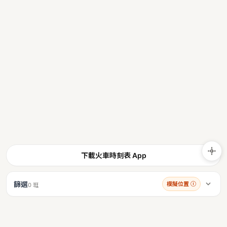
下載火車時刻表 App
篩選
模擬位置
ⓘ
0 班