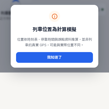
台鐵列車即時位置地圖
台鐵即時動態
本頁顯示目前全台鐵運行中的列車位置，涵蓋自強、普悠瑪、太魯
列車動態載入中…
常用查詢：
正在取得全台列車位置
台北車站即時動態
、
台中車站即時動態
、
高雄車站
列車位置為計算模擬
位置依時刻表、停靠時間與誤點資料推算，並非列
車的真實 GPS，可能與實際位置不同。
我知道了