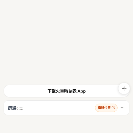
下載火車時刻表 App
篩選
模擬位置
ⓘ
0 班