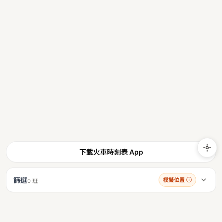
下載火車時刻表 App
篩選
模擬位置
ⓘ
0 班