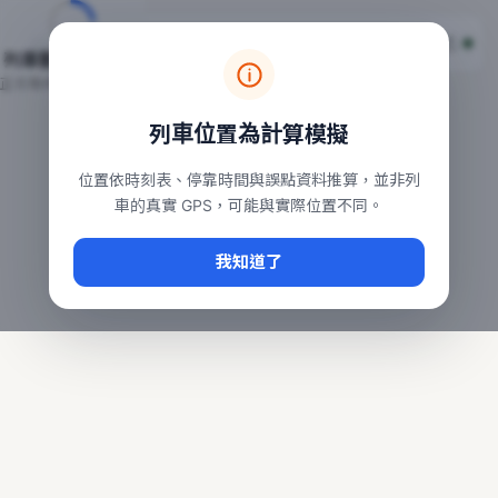
台鐵列車即時位置地圖
台鐵即時動態
本頁顯示目前全台鐵運行中的列車位置，涵蓋自強、普悠瑪、太魯
列車動態載入中…
常用查詢：
正在取得全台列車位置
台北車站即時動態
、
台中車站即時動態
、
高雄車站
列車位置為計算模擬
位置依時刻表、停靠時間與誤點資料推算，並非列
車的真實 GPS，可能與實際位置不同。
我知道了