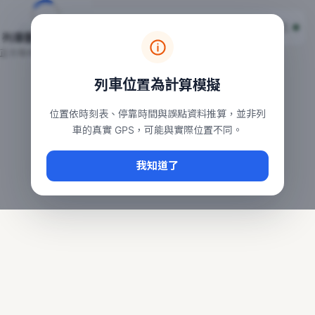
台鐵列車即時位置地圖
台鐵即時動態
本頁顯示目前全台鐵運行中的列車位置，涵蓋自強、普悠瑪、太魯
列車動態載入中…
常用查詢：
正在取得全台列車位置
台北車站即時動態
、
台中車站即時動態
、
高雄車站
列車位置為計算模擬
位置依時刻表、停靠時間與誤點資料推算，並非列
車的真實 GPS，可能與實際位置不同。
我知道了