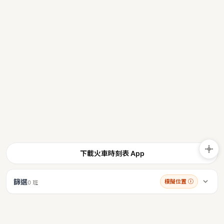
下載火車時刻表 App
篩選
模擬位置
ⓘ
0 班