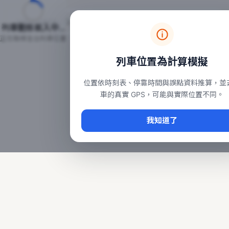
台鐵列車即時位置地圖
台鐵即時動態
本頁顯示目前全台鐵運行中的列車位置，涵蓋自強、普悠瑪、太魯
列車動態載入中…
常用查詢：
正在取得全台列車位置
台北車站即時動態
、
台中車站即時動態
、
高雄車站
列車位置為計算模擬
位置依時刻表、停靠時間與誤點資料推算，並
車的真實 GPS，可能與實際位置不同。
我知道了