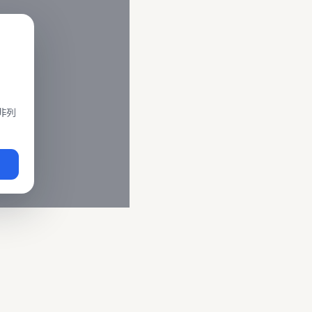
閣、莒光、復興、區間車、區間快等車種。 資料來源為交通部運輸
即時動態
、
台鐵誤點警示
、
路線時刻表
。
非列