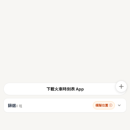
下載火車時刻表 App
篩選
模擬位置
ⓘ
0 班