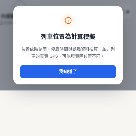
台鐵列車即時位置地圖
台鐵即時動態
本頁顯示目前全台鐵運行中的列車位置，涵蓋自強、普悠瑪、太魯
列車動態載入中…
常用查詢：
正在取得全台列車位置
台北車站即時動態
、
台中車站即時動態
、
高雄車站
列車位置為計算模擬
位置依時刻表、停靠時間與誤點資料推算，並非列
車的真實 GPS，可能與實際位置不同。
我知道了