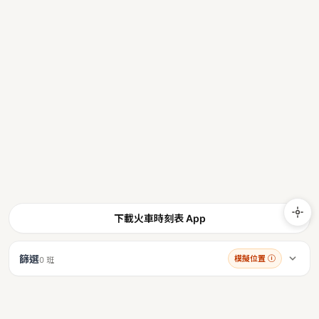
下載火車時刻表 App
篩選
模擬位置
ⓘ
0 班