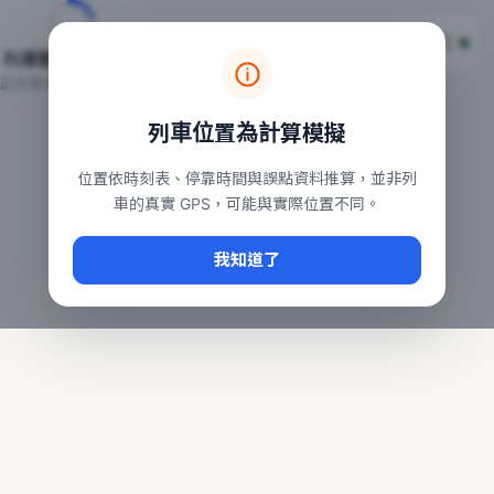
台鐵列車即時位置地圖
台鐵即時動態
本頁顯示目前全台鐵運行中的列車位置，涵蓋自強、普悠瑪、太魯
列車動態載入中…
常用查詢：
正在取得全台列車位置
台北車站即時動態
、
台中車站即時動態
、
高雄車站
列車位置為計算模擬
位置依時刻表、停靠時間與誤點資料推算，並非列
車的真實 GPS，可能與實際位置不同。
我知道了