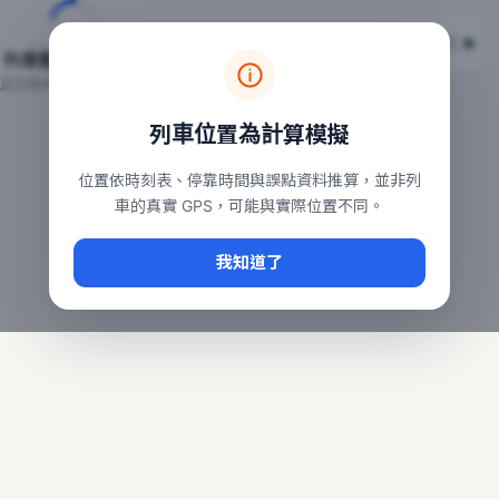
台鐵列車即時位置地圖
台鐵即時動態
本頁顯示目前全台鐵運行中的列車位置，涵蓋自強、普悠瑪、太魯
列車動態載入中…
常用查詢：
正在取得全台列車位置
台北車站即時動態
、
台中車站即時動態
、
高雄車站
列車位置為計算模擬
位置依時刻表、停靠時間與誤點資料推算，並非列
車的真實 GPS，可能與實際位置不同。
我知道了