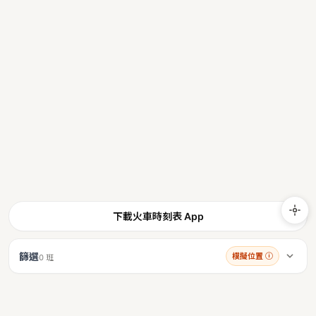
下載火車時刻表 App
篩選
模擬位置
ⓘ
0 班