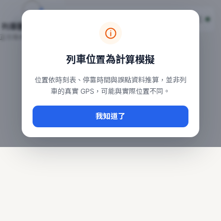
台鐵列車即時位置地圖
台鐵即時動態
本頁顯示目前全台鐵運行中的列車位置，涵蓋自強、普悠瑪、太魯
列車動態載入中…
常用查詢：
正在取得全台列車位置
台北車站即時動態
、
台中車站即時動態
、
高雄車站
列車位置為計算模擬
位置依時刻表、停靠時間與誤點資料推算，並非列
車的真實 GPS，可能與實際位置不同。
我知道了