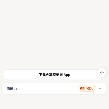
下載火車時刻表 App
篩選
模擬位置
ⓘ
0 班