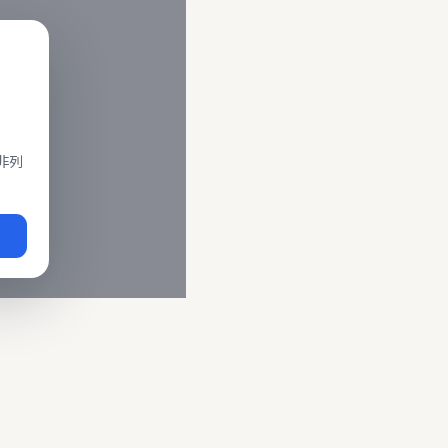
閣、莒光、復興、區間車、區間快等車種。 資料來源為交通部運輸
即時動態
、
台鐵誤點警示
、
路線時刻表
。
非列