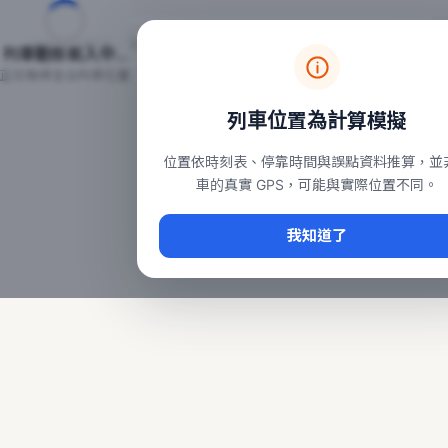
台鐵列車即時位置地圖
台鐵即時動態
本頁顯示目前全台鐵運行中的列車位置，涵蓋自強、普悠瑪、太魯
列車動態載入中…
常用查詢：
正在取得全台列車位置
台北車站即時動態
、
台中車站即時動態
、
高雄車站
列車位置為計算模擬
位置依時刻表、停靠時間與誤點資料推算，並
車的真實 GPS，可能與實際位置不同。
我知道了