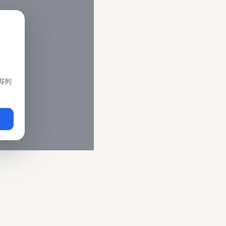
閣、莒光、復興、區間車、區間快等車種。 資料來源為交通部運輸
即時動態
、
台鐵誤點警示
、
路線時刻表
。
非列