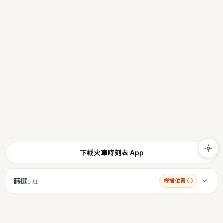
下載火車時刻表 App
篩選
模擬位置
ⓘ
0 班