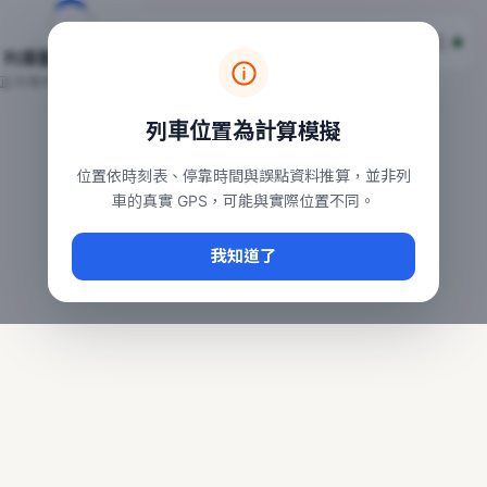
台鐵列車即時位置地圖
台鐵即時動態
本頁顯示目前全台鐵運行中的列車位置，涵蓋自強、普悠瑪、太魯
列車動態載入中…
常用查詢：
正在取得全台列車位置
台北車站即時動態
、
台中車站即時動態
、
高雄車站
列車位置為計算模擬
位置依時刻表、停靠時間與誤點資料推算，並非列
車的真實 GPS，可能與實際位置不同。
我知道了