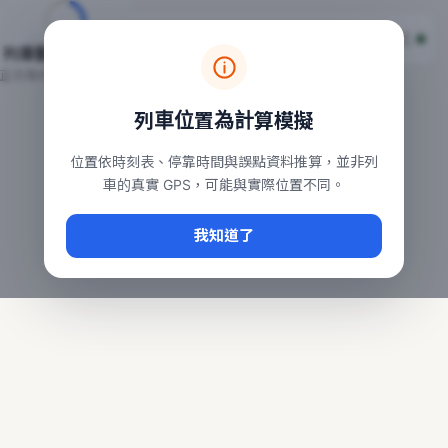
台鐵列車即時位置地圖
台鐵即時動態
本頁顯示目前全台鐵運行中的列車位置，涵蓋自強、普悠瑪、太魯
列車動態載入中…
常用查詢：
正在取得全台列車位置
台北車站即時動態
、
台中車站即時動態
、
高雄車站
列車位置為計算模擬
位置依時刻表、停靠時間與誤點資料推算，並非列
車的真實 GPS，可能與實際位置不同。
我知道了