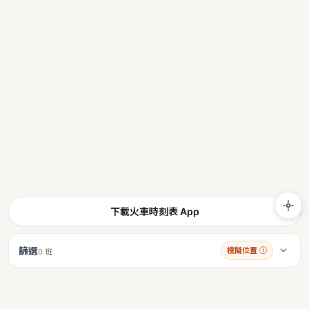
下載火車時刻表 App
篩選
模擬位置
ⓘ
0 班