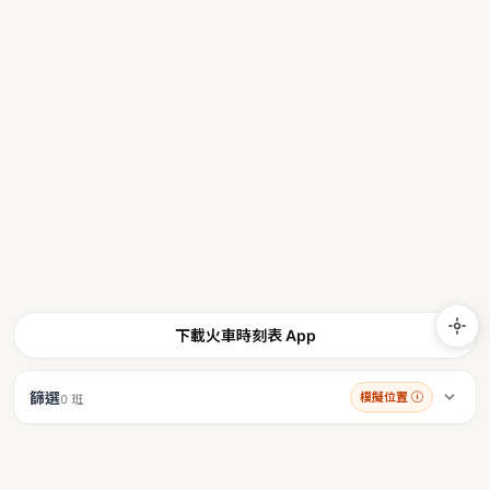
下載火車時刻表 App
篩選
模擬位置
ⓘ
0 班