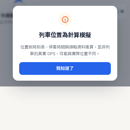
台鐵列車即時位置地圖
台鐵即時動態
本頁顯示目前全台鐵運行中的列車位置，涵蓋自強、普悠瑪、太魯
列車動態載入中…
常用查詢：
正在取得全台列車位置
台北車站即時動態
、
台中車站即時動態
、
高雄車站
列車位置為計算模擬
位置依時刻表、停靠時間與誤點資料推算，並非列
車的真實 GPS，可能與實際位置不同。
我知道了